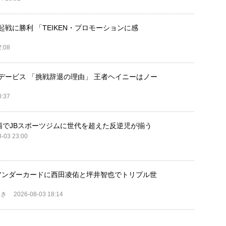
戦に勝利 「TEIKEN・プロモーションに感
2:08
デービス 「挑戦辞退の理由」 王者ヘイニーはノー
0:37
籍でJBスポーツジムに世代を超えた反逆児が揃う
-03 23:00
２ アンダーカードに西田凌佑と坪井智也でトリプル世
いき
2026-08-03 18:14