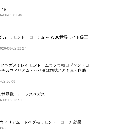
 46
6-08-03 01:49
s. ラモント・ローチJr.～ WBC世界ライト級王
026-08-02 22:27
、inベガス！レイモンド・ムラタラvsロブソン・コ
チvsウィリアム・セペダは両試合とも真っ向勝
-02 16:08
世界戦 in ラスベガス
6-08-02 13:51
 ウィリアム・セペダvsラモント・ローチ 結果
3:46