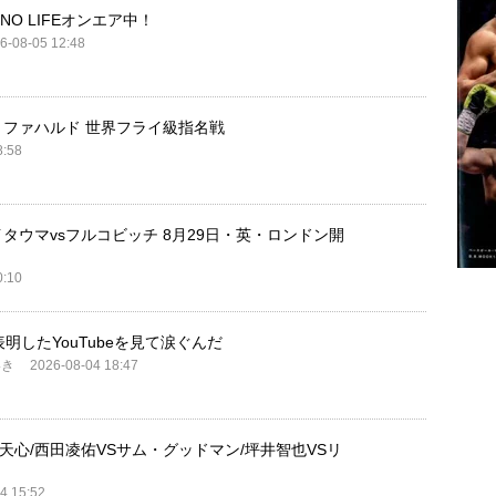
 NO LIFEオンエア中！
6-08-05 12:48
ル・ファハルド 世界フライ級指名戦
8:58
イタウマvsフルコビッチ 8月29日・英・ロンドン開
0:10
明したYouTubeを見て涙ぐんだ
いき
2026-08-04 18:47
天心/西田凌佑VSサム・グッドマン/坪井智也VSリ
4 15:52