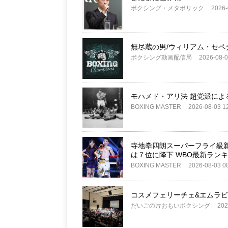
ボクシング・メタボリック
2026-
無尽蔵の男/ウィリアム・セペ
ボクシング動画配信局
2026-08-0
モハメド・アリ法 超党派によ
BOXING MASTER
2026-08-03 1
寺地拳四朗スーパーフライ級新王
は７位に降下 WBO最新ラン
BOXING MASTER
2026-08-03 0
コスメフェリーチェ&エムラビ present
だいごの片おもいボクシング
202