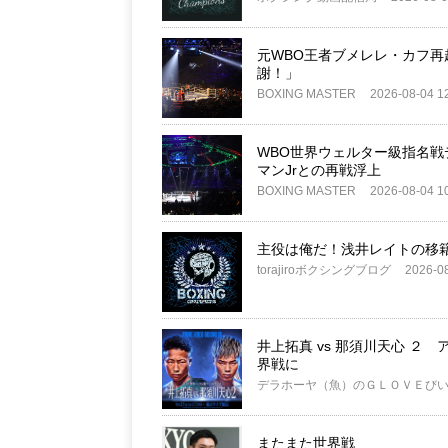
元WBO王者ブメレレ・カフ再起
謝！」
BOXING MASTER
2026-08-04 1
WBO世界ウェルター級指名戦
マンJrとの再戦浮上
BOXING MASTER
2026-08-04 1
主役は俺だ！浅井レイトの移
torajiroボクシングブログ
2026-08
井上拓真 vs 那須川天心 
界戦に
デラホーヤ（魚）のＧＬＯＶＥび
またまた世界戦