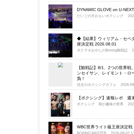
DYNAMIC GLOVE on U-NEXT
だいごの片おもいボクシング
202
◆【結果】ウィリアム・セペダ v
座決定戦 2026.08.01
ボクヲタおやじのBoxing観戦記
2
【観戦記】8/1、2つの世界戦
ンセイサン、レイモント・ロー
負！
信太のボクシングカフェ
2026-08
【ボクシング】速報レポ 週末
ボクシング 我が趣味の世界
202
WBC世界ライト級王座決定戦
BOXING MASTER
2026-08-02 1