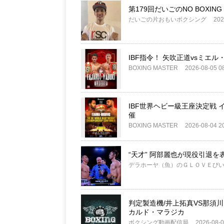
第179回だいごのNO BOXING
だいごの片おもいボクシング
202
IBF指令！ 矢吹正道vsミエ
BOXING MASTER
2026-08-05 0
IBF世界ヘビー級王座決定戦 
催
BOXING MASTER
2026-08-04 2
“天才” 阿部麗也が現役引退を表
デラホーヤ（魚）のＧＬＯＶＥび
判定製造機/井上拓真VS那須川
カルド・マラジカ
ボクシング動画配信局
2026-08-0