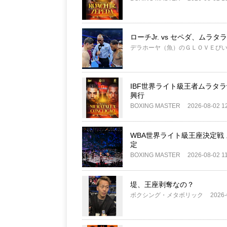
ローチJr. vs セペダ、ムラタ
デラホーヤ（魚）のＧＬＯＶＥび
IBF世界ライト級王者ムラタラ
興行
BOXING MASTER
2026-08-02 1
WBA世界ライト級王座決定戦 
定
BOXING MASTER
2026-08-02 1
堤、王座剥奪なの？
ボクシング・メタボリック
2026-