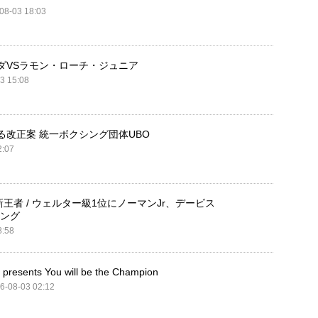
08-03 18:03
ダVSラモン・ローチ・ジュニア
3 15:08
る改正案 統一ボクシング団体UBO
2:07
者 / ウェルター級1位にノーマンJr、デービス
キング
8:58
s You will be the Champion
6-08-03 02:12