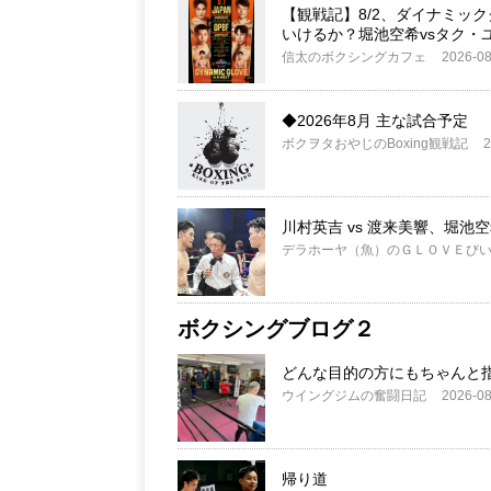
【観戦記】8/2、ダイナミッ
いけるか？堀池空希vsタク・
信太のボクシングカフェ
2026-08
◆2026年8月 主な試合予定
ボクヲタおやじのBoxing観戦記
2
川村英吉 vs 渡来美響、堀池空
デラホーヤ（魚）のＧＬＯＶＥび
ボクシングブログ２
どんな目的の方にもちゃんと
ウイングジムの奮闘日記
2026-08
帰り道