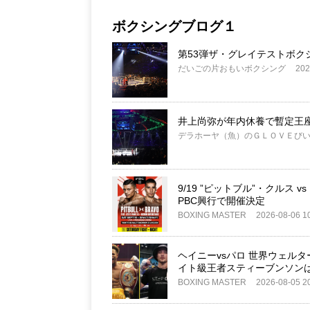
ボクシングブログ１
第53弾ザ・グレイテストボク
だいごの片おもいボクシング
202
井上尚弥が年内休養で暫定王
デラホーヤ（魚）のＧＬＯＶＥび
9/19 ”ピットブル”・クルス v
PBC興行で開催決定
BOXING MASTER
2026-08-06 1
ヘイニーvsパロ 世界ウェルタ
イト級王者スティーブンソン
BOXING MASTER
2026-08-05 2