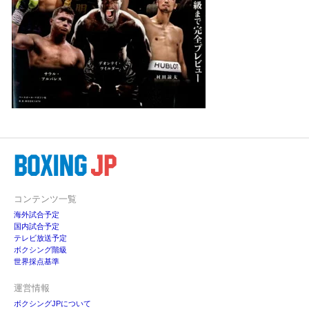
コンテンツ一覧
海外試合予定
国内試合予定
テレビ放送予定
ボクシング階級
世界採点基準
運営情報
ボクシングJPについて