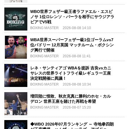
WBO世界フェザー級王者ラファエル・エスピ
ノサ 1位ロレンソ・パーラを相手にサウジアラ
ビアでV5戦
BOXING MASTER
2026-08-08 14:10
WBA世界スーパーフェザー級1位ゴーラムvs7
位パドリー 12月英国 マッチルーム・ボクシン
グ興行で開催
BOXING MASTER
2026-08-08 11:41
レネ・サンティアゴ WBAを提訴 吉良vsカニ
サレスの世界ライトフライ級レギュラー王座
決定戦開催に異議！
BOXING MASTER
2026-08-08 10:34
増田陸に惜敗、秋次克真に勝利のホセ・カル
デロン 世界王座を賭けた再戦を希望
BOXING MASTER
2026-08-07 15:20
◆WBO 2026年07月ランキング ～ 寺地拳四朗