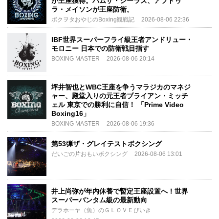
が王座獲得。ハムザ・シーラズ、アブドゥ
ラ・メイソンが王座防衛。
ボクヲタおやじのBoxing観戦記
2026-08-06 22:36
IBF世界スーパーフライ級王者アンドリュー・
モロニー 日本での防衛戦目指す
BOXING MASTER
2026-08-06 20:14
坪井智也とWBC王座を争うマラジカのマネジ
ャー、殿堂入りの元王者ブライアン・ミッチ
ェル 東京での勝利に自信！ 「Prime Video
Boxing16」
BOXING MASTER
2026-08-06 19:36
第53弾ザ・グレイテストボクシング
だいごの片おもいボクシング
2026-08-06 13:01
井上尚弥が年内休養で暫定王座設置へ！世界
スーパーバンタム級の最新動向
デラホーヤ（魚）のＧＬＯＶＥびいき